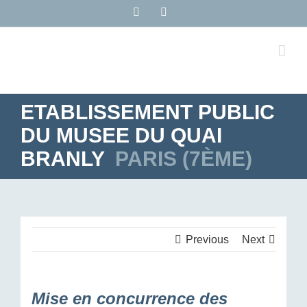
Passer
LinkedIn
Rss
au
contenu
ETABLISSEMENT PUBLIC
DU MUSEE DU QUAI
BRANLY
PARIS (7ÈME)
Previous
Next
Mise en concurrence des