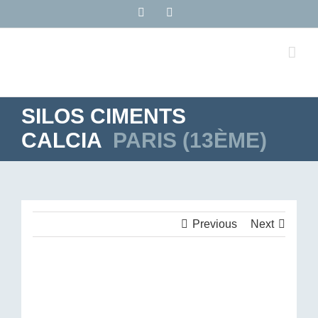
Passer
LinkedIn
Rss
au
contenu
SILOS CIMENTS
CALCIA
PARIS (13ÈME)
Previous
Next
View
Larger
Image