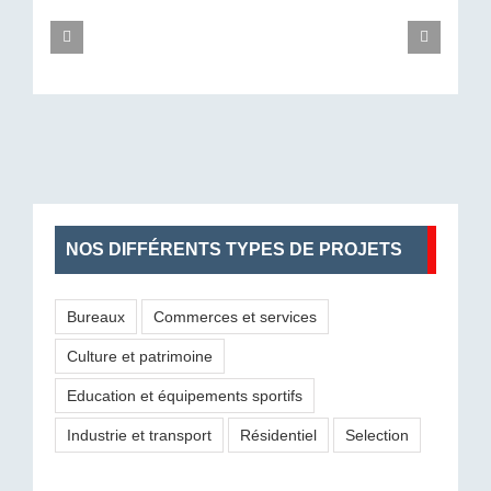
LES
RÉSIDENCE
BTP
P
RÉSIDENCE
AIRES
VILLA
CFA
S
ZÉPHYR
VILLENEUVE-
NÉRÉE
HÉRAULT
S
MONTPELLIER
LÈS-
SÈTE
MONTPELLIER
M
(34)
MAGUELONE
(34)
(34)
(34)
NOS DIFFÉRENTS TYPES DE PROJETS
Bureaux
Commerces et services
Culture et patrimoine
Education et équipements sportifs
Industrie et transport
Résidentiel
Selection